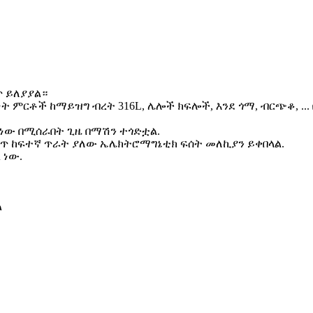
ስጥ ይለያያል።
ነት ምርቶች ከማይዝግ ብረት 316L, ሌሎች ክፍሎች, እንደ ጎማ, ብርጭቆ, .
ነው በሚሰራበት ጊዜ በማሽን ተጎድቷል.
ግጥ ከፍተኛ ጥራት ያለው ኤሌክትሮማግኔቲክ ፍሰት መለኪያን ይቀበላል.
 ነው.
ል