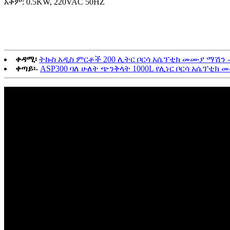
አቅም: 0.5KW, 220VAC 50HZ
ቀዳሚ፡
ትኩስ አዲስ ምርቶች 200 ሊትር ቦርሳ አሴፕቲክ መሙያ ማሽን
ቀጣይ፡-
ASP300 ባለ ሁለት ጭንቅላት 1000L የሊነር ቦርሳ አሴፕቲክ