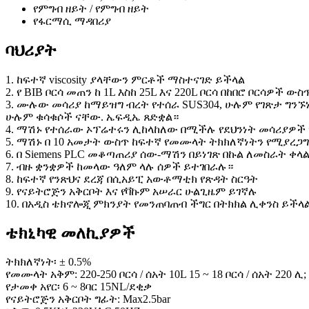
የምግብ ዘይት / የምግብ ዘይት
የፋርማሲ ማዳበሪያ
ባህሪያት
1. ከፍተኛ viscosity ያላቸውን ምርቶች ማስተናገድ ይችላል
2. የ BIB ቦርሳ መጠን ከ 1L እስከ 25L እና 220L ቦርሳ በከበሮ ቦርሳዎች ው
3. ሙሉው መሳሪያ ከማይዝግ ብረት የተሰራ SUS304, ሁሉም የገጽታ ግንኙ
ሁሉም ቁሳቁሶች ናቸው. ኤፍዲኤ ጸድቋል።
4. ማሽኑ የተሰራው ኦፕሬተሩን ሊከላከለው በሚችሉ የደህንነት መሳሪያዎች 
5. ማሽኑ በ 10 አመታት ውስጥ ከፍተኛ የመሙላት ትክክለኛነትን የሚያረጋ
6. በ Siemens PLC መቆጣጠሪያ ሰው-ማሽን በይነገጽ በኩል ለመስራት ቀላል
7. ብዙ ቋንቋዎች ከመላው ዓለም ላሉ ሰዎች ይተገበራሉ።
8. ከፍተኛ የንጽህና ደረጃ በሲአይፒ አውቶማቲክ የጽዳት ስርዓት
9. የናይትሮጅን አቅርቦት እና የቫኩም አሠራር ሁልጊዜም ይገኛሉ
10. በአዲስ ቴክኖሎጂ ምክንያት የመንጠባጠብ ችግር በትክክል ሊቀንስ ይችላ
ቴክኒካዊ መለኪያዎች
ትክክለኛነት፡ ± 0.5%
የመሙላት አቅም: 220-250 ቦርሳ / ሰአት 10L 15 ~ 18 ቦርሳ / ሰአት 220 ሊ;
የታመቀ አየር፡ 6 ~ 8ባር 15NL/ደቂቃ
የናይትሮጅን አቅርቦት ግፊት: Max2.5bar