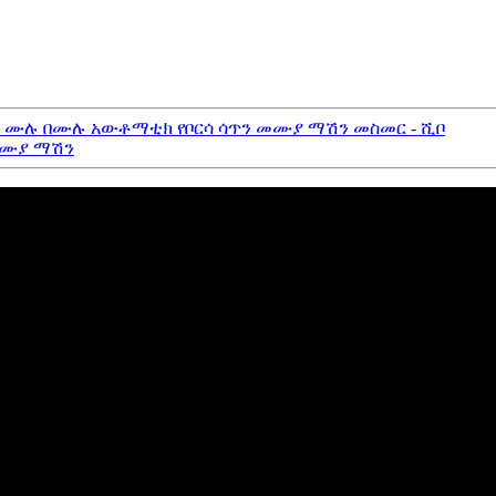
 - ሙሉ በሙሉ አውቶማቲክ የቦርሳ ሳጥን መሙያ ማሽን መስመር - ሺቦ
 መሙያ ማሽን