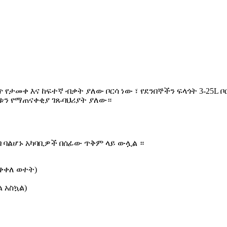
የታመቀ እና ከፍተኛ ብቃት ያለው ቦርሳ ነው ፣ የደንበኞችን ፍላጎት 3-25L ቦር
ን የማጠናቀቂያ ገጸ-ባህሪያት ያለው።
ብ ባልሆኑ አካባቢዎች በሰፊው ጥቅም ላይ ውሏል ።
ተቀቀለ ወተት)
 አስኳል)