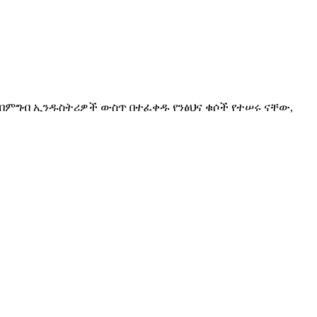
.. በምግብ ኢንዱስትሪዎች ውስጥ በተፈቀዱ የንፅህና ቁሶች የተሠሩ ናቸው,