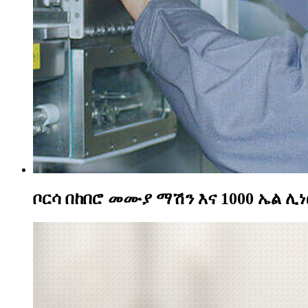
ቦርሳ በከበሮ መሙያ ማሽን እና 1000 ኤል ሊ