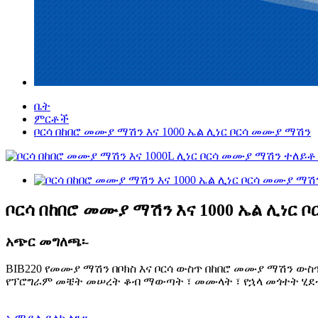
ቤት
ምርቶች
ቦርሳ በከበሮ መሙያ ማሽን እና 1000 ኤል ሊነር ቦርሳ መሙያ ማሽን
ቦርሳ በከበሮ መሙያ ማሽን እና 1000 ኤል ሊነር 
አጭር መግለጫ፡-
BIB220 የመሙያ ማሽን በቦክስ እና ቦርሳ ውስጥ በከበሮ መሙያ ማሽን ውስጥ 
የፕሮግራም መቼት መሠረት ቆብ ማውጣት ፣ መሙላት ፣ የኋላ መጎተት ሂደቱ