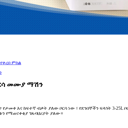
ቦርሳ መሙያ ማሽን
የታመቀ እና ከፍተኛ ብቃት ያለው ቦርሳ ነው ፣ የደንበኞችን ፍላጎት 3-25L ቦር
ን የማጠናቀቂያ ገጸ-ባህሪያት ያለው።