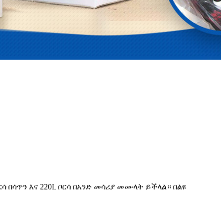
ሳ በሳጥን እና 220L ቦርሳ በአንድ መሳሪያ መሙላት ይችላል። በልዩ