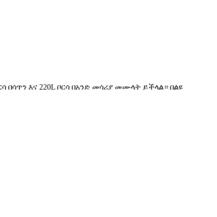
ሳ በሳጥን እና 220L ቦርሳ በአንድ መሳሪያ መሙላት ይችላል። በልዩ