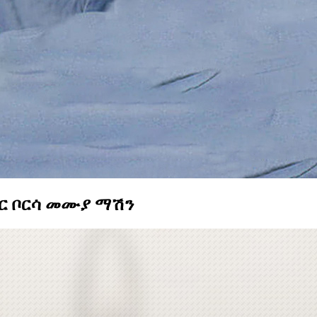
ነር ቦርሳ መሙያ ማሽን