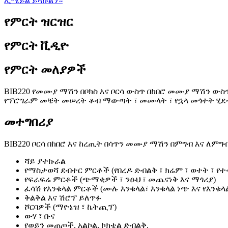
ኢሜይል ይላኩልን።
የምርት ዝርዝር
የምርት ቪዲዮ
የምርት መለያዎች
BIB220 የመሙያ ማሽን በቦክስ እና ቦርሳ ውስጥ በከበሮ መሙያ ማሽን ውስጥ 
የፕሮግራም መቼት መሠረት ቆብ ማውጣት ፣ መሙላት ፣ የኋላ መጎተት ሂደቱ
መተግበሪያ
BIB220 ቦርሳ በከበሮ እና ከረጢት በሳጥን መሙያ ማሽን በምግብ እና ለምግ
ሻይ ያተኩራል
የማስታወሻ ደብተር ምርቶች (የበረዶ ድብልቅ ፣ ክሬም ፣ ወተት ፣ የ
የፍራፍሬ ምርቶች (ጭማቂዎች ፣ ንፁህ ፣ መጨናነቅ እና ማጎሪያ)
ፈሳሽ የእንቁላል ምርቶች (ሙሉ እንቁላል፣ እንቁላል ነጭ እና የእንቁላል
ቅልቅል እና ሽሮፕ ይለጥፉ
ሾርባዎች (ማዮኔዝ ፣ ኬትጪፕ)
ውሃ ፣ ቡና
የወይን መጠጦች, አልኮል, ኮክቴል ድብልቅ.