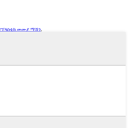
የፕላስቲክ መሙያ ማሽን
,