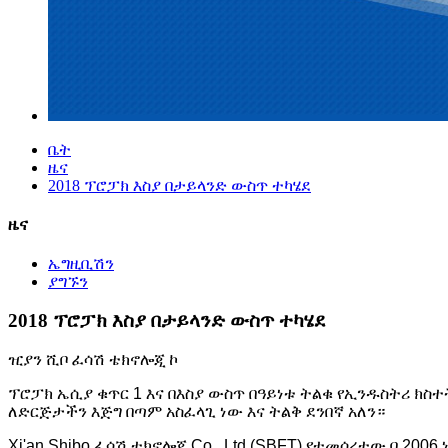
ቤት
ዜና
2018 ፕሮፓክ እስያ በታይላንድ ውስጥ ተካሄደ
ዜና
ኤግዚቢሽን
ያግኙን
2018 ፕሮፓክ እስያ በታይላንድ ውስጥ ተካሄደ
ዢያን ሺቦ ፈሳሽ ቴክኖሎጂ ኮ
ፕሮፓክ ኤሲያ ቁጥር 1 እና በእስያ ውስጥ በዓይነቱ ትልቁ የኢንዱስትሪ ክስ
ለድርጅታችን እጅግ በጣም አስፈላጊ ነው እና ትልቅ ደንበኛ አለን።
Xi'an Shibo ፈሳሽ ቴክኖሎጂ Co., Ltd (SBFT) የተመሰረተው በ 200