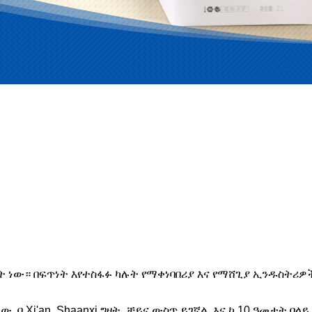
ተት ነው። በፍጥነት እየተስፋፉ ካሉት የማቀነባበሪያ እና የማሸጊያ ኢንዱስትሪዎ
6 ነው. በ Xi'an, Shaanxi ግዛት, ቻይና ውስጥ ይገኛል. እና ከ 10 ዓመ