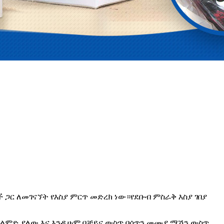
ች ጋር ለመገናኘት የእስያ ምርጥ መድረክ ነው።የደቡብ ምስራቅ እስያ ገበያ
ታት በላይ ልምድ ያለው እና እንዲሁም በቻይና ውስጥ በሳጥን መሙያ ማሽን ውስጥ