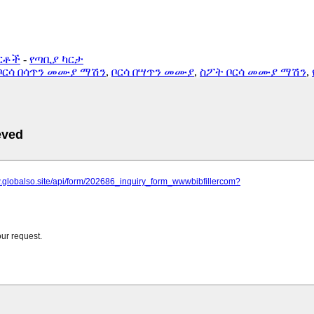
ርቶች
-
የጣቢያ ካርታ
ብ ቦርሳ በሳጥን መሙያ ማሽን
,
ቦርሳ በሣጥን መሙያ
,
ስፖት ቦርሳ መሙያ ማሽን
,