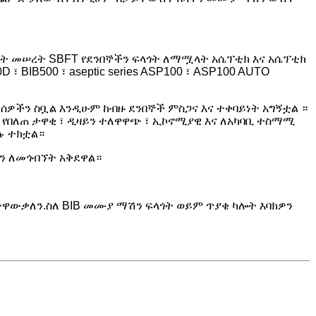
ነት መሠረት SBFT የደንበኞችን ፍላጎት ለማሟላት አሴፕቲክ እና አሴፕቲክ
BIB500 ፣ aseptic series ASP100 ፣ ASP100 AUTO
 ሰዎችን ስቧል እንዲሁም ከብዙ ደንበኞች ምስጋና እና ተቀባይነት አግኝቷል ።
ና የበለጠ ታዋቂ ፣ ዲዛይን ተለዋዋጭ ፣ ኢኮኖሚያዊ እና ለአካባቢ ተስማሚ
ሉ ተክቷል።
ንን ለመጎብኘት አቅደዋል።
ተዋውቃለን.ስለ BIB መሙያ ማሽን ፍላጎት ወይም ጥያቄ ካሎት እባክዎን