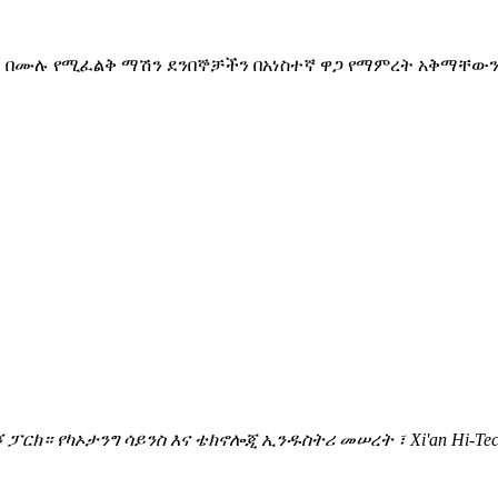
 ሙሉ በሙሉ የሚፈልቅ ማሽን ደንበኞቻችን በአነስተኛ ዋጋ የማምረት አቅማቸው
ፓርክ። የካኦታንግ ሳይንስ እና ቴክኖሎጂ ኢንዱስትሪ መሠረት ፣ Xi'an Hi-Tec