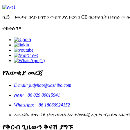
ከ15+ ዓመታት በላይ በሳጥን ውስጥ ያለ ቦርሳ በ CE ሰርተፍኬት በተሰራ
ተከተሉን።
የእውቂያ መረጃ
E-mail: judyhao@xashibo.com
ስልክ፡ +86 029 89015941
WhatsApp: +86 18066924152
አድራሻ፡- ቁጥር 16 ህንፃ ሳይንስ እና ቴክኖሎጂ ኢንተርፕራይዝ አፋጣኝ 
የቅርብ ጊዜውን ቅናሽ ያግኙ