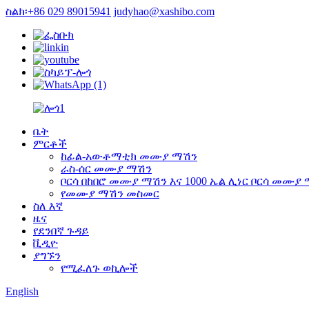
ስልክ፡+86 029 89015941
judyhao@xashibo.com
ቤት
ምርቶች
ከፊል-አውቶማቲክ መሙያ ማሽን
ራስ-ሰር መሙያ ማሽን
ቦርሳ በከበሮ መሙያ ማሽን እና 1000 ኤል ሊነር ቦርሳ መሙያ
የመሙያ ማሽን መስመር
ስለ እኛ
ዜና
የደንበኛ ጉዳይ
ቪዲዮ
ያግኙን
የሚፈለጉ ወኪሎች
English