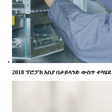
2018 ፕሮፓክ እስያ በታይላንድ ውስጥ ተካሄደ