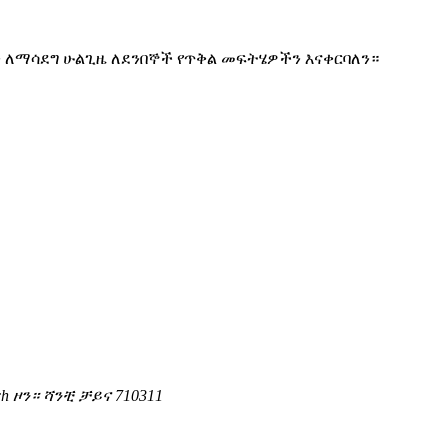
ን ለማሳደግ ሁልጊዜ ለደንበኞች የጥቅል መፍትሄዎችን እናቀርባለን።
h ዞን። ሻንቺ ቻይና 710311