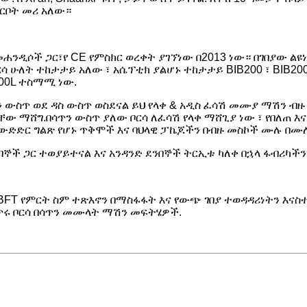
ቅርቦት መሪ አለው።
ንዲሶች ጋር፣የ CE የምስክር ወረቀት ያገኘነው በ2013 ነው። በገበያው ልዩ
ለት ተከታታይ አለው ፣ አሴፕቲክ ያልሆኑ ተከታታይ BIB200 ፣ BIB200D ፣ 
000L ተስማሚ ነው.
 ውስጥ ወደ ዳስ ውስጥ ወስደናል ይህ የላቀ & አዲስ ፈሳሽ መሙያ ማሽን ብዙ
ው ማሸግ.በሳጥን ውስጥ ያለው ቦርሳ ለፈሳሽ የላቀ ማሸጊያ ነው ፣ የበለጠ እ
 ለውድድር ግልጽ የሆኑ ጥቅሞች እና ባህላዊ ፓኬጆችን በብዙ መስኮች ሙሉ በሙ
ኞች ጋር ተወያይተናል እና አንዳንድ ደንበኞች ትርኢቱ ካለቀ በኋላ ፋብሪካች
BFT የምርት ስም ተጽእኖን በማስፋፋት እና የውጭ ገበያ ተወዳዳሪነትን እናስ
 ጥሩ ቦርሳ በሳጥን መሙላት ማሽን መፍትሄዎች.