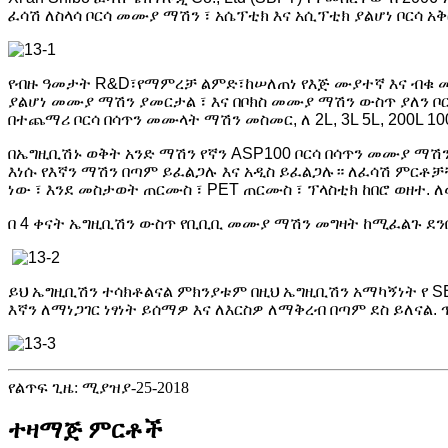
ፈሳሽ ለስላሳ ቦርሳ መሙያ ማሽን ፣ አሴፕቲክ እና አሲፕቲክ ያልሆነ ቦርሳ አ
የብዙ ዓመታት R&D፣የማምረቻ ልምድ፣ከሠለጠነ የእጅ ሙያተኛ እና ብቁ መሐ
ያልሆነ መሙያ ማሽን ያመርታል ፣ እና በቦክስ መሙያ ማሽን ውስጥ ያለን ቦርሳ ሁ
በተጨማሪ ቦርሳ በሳጥን መሙላት ማሽን መስመር, ለ 2L, 3L 5L, 200L 1
በኤግዚቢሽኑ ወቅት አንድ ማሽን የኛን ASP100 ቦርሳ በሳጥን መሙያ ማሽን
እነሱ የእኛን ማሽን በጣም ይፈልጋሉ እና አዲስ ይፈልጋሉ። ለፈሳሽ ምርቶቻቸ
ነው ፣ እንደ መስታወት ጠርሙስ ፣ PET ጠርሙስ ፣ ፕላስቲክ ከበሮ ወዘተ.
በ 4 ቀናት ኤግዚቢሽን ውስጥ የቢቢቢ መሙያ ማሽን መግዛት ከሚፈልጉ ደንበ
ይህ ኤግዚቢሽን ተሳክቶልናል ምክንያቱም በዚህ ኤግዚቢሽን አማካኝነት የ S
እኛን ለማነጋገር ነፃነት ይሰማዎ እና ለእርስዎ ለማቅረብ በጣም ደስ ይለናል.
የልጥፍ ጊዜ: ሚያዝያ-25-2018
ተዛማጅ ምርቶች