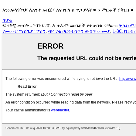
እንደፍላጎትህ፣ ለአንተ አብጅ፣ እና የበለጠ ዋጋ ያላቸውን ምርቶች ያቅርቡ።
ጥያቄ
© የቅጂ መብት - 2010-2022፡ ሁሉም መብቶች የተጠበቁ ናቸው።
ትኩስ ም
የመሙያ ማሸጊያ ማሽን
,
ጭማቂ ቦርሳ-በሳጥን ውስጥ መሙያ
,
1-30l የቢ