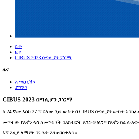
ቤት
ዜና
CIBUS 2023 በጣሊያን ፓርማ
ዜና
ኤግዚቢሽን
ያግኙን
CIBUS 2023 በጣሊያን ፓርማ
ከ 24 ኛው እስከ 27 ኛ ባለው ጊዜ ውስጥ በ CIBUS በጣሊያን ውስጥ እንካፈላ
መጥተው የእኛን ዳስ ለመጎብኘት በአክብሮት እንጋብዛለን። የእኛን ከፊል-አው
እኛ እዚያ ለማየት በጉጉት እንጠባበቃለን።