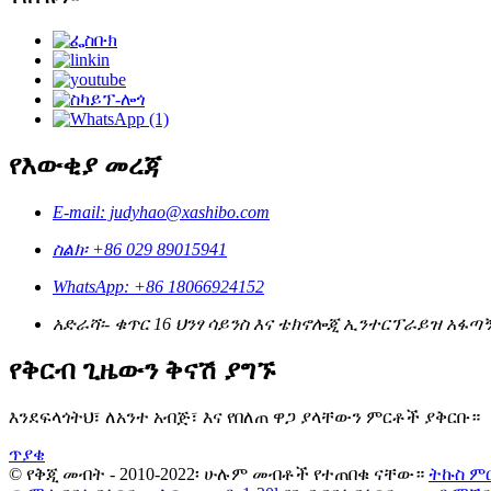
የእውቂያ መረጃ
E-mail: judyhao@xashibo.com
ስልክ፡ +86 029 89015941
WhatsApp: +86 18066924152
አድራሻ፡- ቁጥር 16 ህንፃ ሳይንስ እና ቴክኖሎጂ ኢንተርፕራይዝ አፋጣኝ 
የቅርብ ጊዜውን ቅናሽ ያግኙ
እንደፍላጎትህ፣ ለአንተ አብጅ፣ እና የበለጠ ዋጋ ያላቸውን ምርቶች ያቅርቡ።
ጥያቄ
© የቅጂ መብት - 2010-2022፡ ሁሉም መብቶች የተጠበቁ ናቸው።
ትኩስ ም