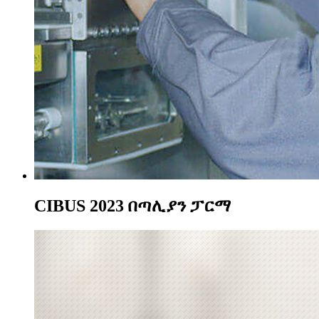
CIBUS 2023 በጣሊያን ፓርማ