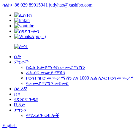
ስልክ፡+86 029 89015941
judyhao@xashibo.com
ቤት
ምርቶች
ከፊል-አውቶማቲክ መሙያ ማሽን
ራስ-ሰር መሙያ ማሽን
ቦርሳ በከበሮ መሙያ ማሽን እና 1000 ኤል ሊነር ቦርሳ መሙያ
የመሙያ ማሽን መስመር
ስለ እኛ
ዜና
የደንበኛ ጉዳይ
ቪዲዮ
ያግኙን
የሚፈለጉ ወኪሎች
English