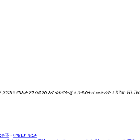
ፓርክ። የካኦታንግ ሳይንስ እና ቴክኖሎጂ ኢንዱስትሪ መሠረት ፣ Xi'an Hi-Tec
ርቶች
-
የጣቢያ ካርታ