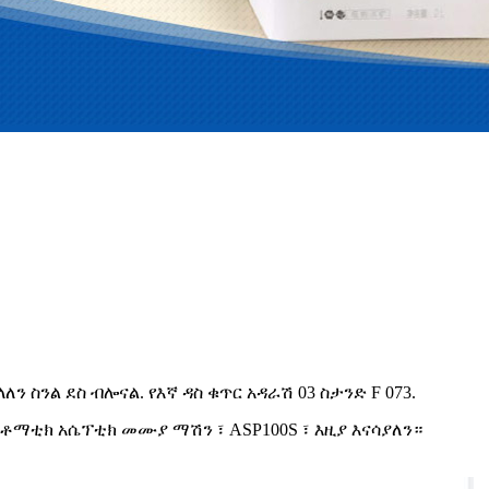
ለን ስንል ደስ ብሎናል. የእኛ ዳስ ቁጥር አዳራሽ 03 ስታንድ F 073.
ቶማቲክ አሴፕቲክ መሙያ ማሽን ፣ ASP100S ፣ እዚያ እናሳያለን።