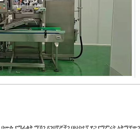
 ሙሉ በሙሉ የሚፈልቅ ማሽን ደንበኞቻችን በአነስተኛ ዋጋ የማምረት አቅማቸው