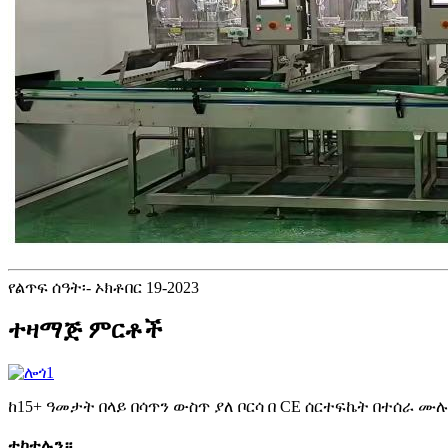
የልጥፍ ሰዓት፡- ኦክቶበር 19-2023
ተዛማጅ ምርቶች
ከ15+ ዓመታት በላይ በሳጥን ውስጥ ያለ ቦርሳ በ CE ሰርተፍኬት በተሰራ
ተከተሉን።