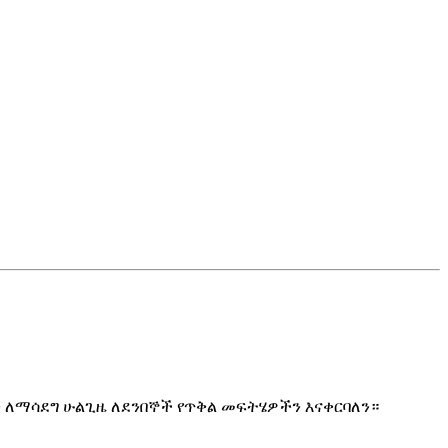
ን ለማሳደግ ሁልጊዜ ለደንበኞች የጥቅል መፍትሄዎችን እናቀርባለን።