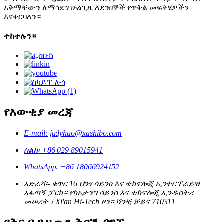
አቅማቸውን ለማሳደግ ሁልጊዜ ለደንበኞች የጥቅል መፍትሄዎችን
እናቀርባለን።
ተከተሉን።
የእውቂያ መረጃ
E-mail: judyhao@xashibo.com
ስልክ፡ +86 029 89015941
WhatsApp: +86 18066924152
አድራሻ፡- ቁጥር 16 ህንፃ ሳይንስ እና ቴክኖሎጂ ኢንተርፕራይዝ
አፋጣኝ ፓርክ። የካኦታንግ ሳይንስ እና ቴክኖሎጂ ኢንዱስትሪ
መሠረት ፣ Xi'an Hi-Tech ዞን። ሻንቺ ቻይና 710311