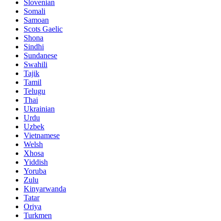
Slovenian
Somali
Samoan
Scots Gaelic
Shona
Sindhi
Sundanese
Swahili
Tajik
Tamil
Telugu
Thai
Ukrainian
Urdu
Uzbek
Vietnamese
Welsh
Xhosa
Yiddish
Yoruba
Zulu
Kinyarwanda
Tatar
Oriya
Turkmen