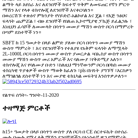
ልማት ላይ እየሰራ እና ለደንበኞች ከፍተኛ ጥቅም ለመፍጠር የኛን ምርጥ
ማሽን እና የላቀ ቴክኖሎጂ ለደንበኞች እናቀርባለን።
በወረርሽኙ ተጽዕኖ ምክንያት የሃይድሮ-አልኮሆል እና ጄል ፣ የእጅ ንፅህና
ፍላጎት ጨምሯል ፣ ብዙ ደንበኞች የበለጠ ኢኮኖሚያዊ ፓኬጅ ይፈልጋሉ ፣
እነዚህን ፈሳሾች ለመሙላት በሳጥን መሙያ ማሽን ውስጥ ቦርሳ በማምረት
በጣም ደስተኞች ነን።
SBFT ከ 15 ዓመታት በላይ ልምድ ያለው ቦርሳ በሳጥን መሙያ ማሽን
ውስጥ ማምረት ፣ እና የደንበኞችን የተለያዩ የአቅም ፍላጎት ለማሟላት
2L-1000L ቦርሳ በሳጥን መሙያ ውስጥ ያመርታል ።በኤስያ ውስጥ በሳጥን
መሙያ ማሽን ውስጥ መሪ አምራች እና ባለሙያ ፣የቅድሚያ አለን።
ቴክኖሎጂ እና የባለሙያ ቡድን ፣ስለዚህ ማንኛውንም ቦርሳ በቦክስ መሙያ
ቴክኒካዊ ጥያቄዎች ውስጥ ማወቅ ከፈለጉ ፣pls በነፃነት ያግኙኝ ፣እርስዎን
ለማገልገል ደስተኞች ነን እና ሙያዊ ቴክኒካል መፍትሄ እንሰጥዎታለን።
የልጥፍ ሰዓት፡- ግንቦት-11-2020
ተዛማጅ ምርቶች
ከ15+ ዓመታት በላይ በሳጥን ውስጥ ያለ ቦርሳ በ CE ሰርተፍኬት በተሰራ
ሙሉ በሙሉ የሚፈልቅ ማሽን ደንበኞቻችን በአነስተኛ ዋጋ የማምረት