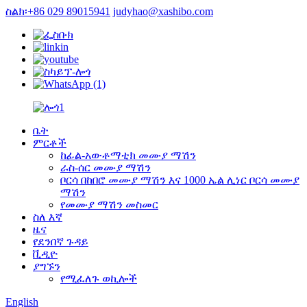
ስልክ፡+86 029 89015941
judyhao@xashibo.com
ቤት
ምርቶች
ከፊል-አውቶማቲክ መሙያ ማሽን
ራስ-ሰር መሙያ ማሽን
ቦርሳ በከበሮ መሙያ ማሽን እና 1000 ኤል ሊነር ቦርሳ መሙያ
ማሽን
የመሙያ ማሽን መስመር
ስለ እኛ
ዜና
የደንበኛ ጉዳይ
ቪዲዮ
ያግኙን
የሚፈለጉ ወኪሎች
English