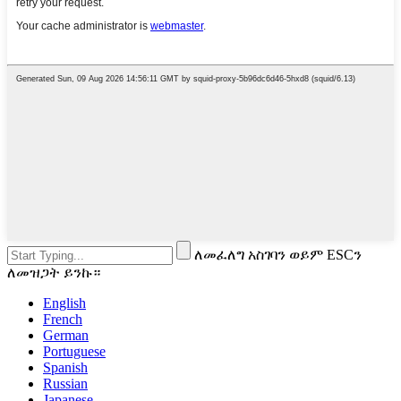
ለመፈለግ አስገባን ወይም ESCን
ለመዝጋት ይንኩ።
English
French
German
Portuguese
Spanish
Russian
Japanese