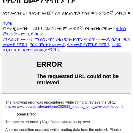
የቅርብ ጊዜውን ቅናሽ ያግኙ
እንደፍላጎትህ፣ ለአንተ አብጅ፣ እና የበለጠ ዋጋ ያላቸውን ምርቶች ያቅርቡ።
ጥያቄ
© የቅጂ መብት - 2010-2022፡ ሁሉም መብቶች የተጠበቁ ናቸው።
ትኩስ
ምርቶች
-
የጣቢያ ካርታ
የፕላስቲክ መሙያ ማሽን
,
ጭማቂ ቦርሳ-በሳጥን ውስጥ መሙያ
,
ስፖት ቦርሳ
መሙያ ማሽን
,
ቦርሳ በሣጥን መሙያ
,
የመሙያ ማሸጊያ ማሽን
,
1-30l
የቢብ ቦርሳ በሳጥን መሙያ ማሽን
,