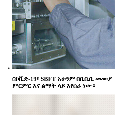
በኮቪድ-19፣ SBFT አሁንም በቢቢቢ መሙያ
ምርምር እና ልማት ላይ እየሰራ ነው።