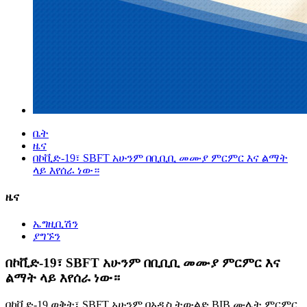
ቤት
ዜና
በኮቪድ-19፣ SBFT አሁንም በቢቢቢ መሙያ ምርምር እና ልማት
ላይ እየሰራ ነው።
ዜና
ኤግዚቢሽን
ያግኙን
በኮቪድ-19፣ SBFT አሁንም በቢቢቢ መሙያ ምርምር እና
ልማት ላይ እየሰራ ነው።
በኮቪድ-19 ወቅት፣ SBFT አሁንም በአዲስ ትውልድ BIB ሙሌት ምርምር