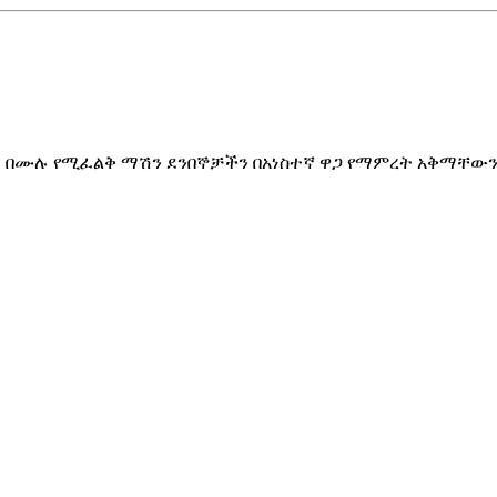
 ሙሉ በሙሉ የሚፈልቅ ማሽን ደንበኞቻችን በአነስተኛ ዋጋ የማምረት አቅማቸው