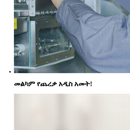
መልካም የጨረቃ አዲስ አመት!