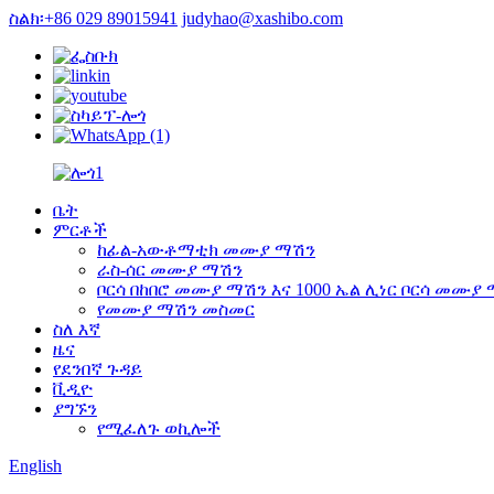
ስልክ፡+86 029 89015941
judyhao@xashibo.com
ቤት
ምርቶች
ከፊል-አውቶማቲክ መሙያ ማሽን
ራስ-ሰር መሙያ ማሽን
ቦርሳ በከበሮ መሙያ ማሽን እና 1000 ኤል ሊነር ቦርሳ መሙያ
የመሙያ ማሽን መስመር
ስለ እኛ
ዜና
የደንበኛ ጉዳይ
ቪዲዮ
ያግኙን
የሚፈለጉ ወኪሎች
English