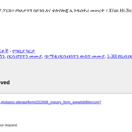
ፓርክ። የካኦታንግ ሳይንስ እና ቴክኖሎጂ ኢንዱስትሪ መሠረት ፣ Xi'an Hi-Tec
ርቶች
-
የጣቢያ ካርታ
ሽን
,
ቦርሳ በሣጥን መሙያ
,
ጭማቂ ቦርሳ-በሳጥን ውስጥ መሙያ
,
1-30l የቢብ