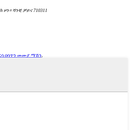
h ዞን። ሻንቺ ቻይና 710311
 ቦርሳ በሳጥን መሙያ ማሽን
,