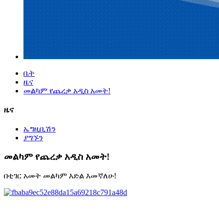
ቤት
ዜና
መልካም የጨረቃ አዲስ አመት!
ዜና
ኤግዚቢሽን
ያግኙን
መልካም የጨረቃ አዲስ አመት!
በቲገር አመት መልካም እድል እመኛለሁ!