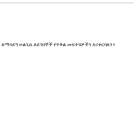
ን ለማሳደግ ሁልጊዜ ለደንበኞች የጥቅል መፍትሄዎችን እናቀርባለን።