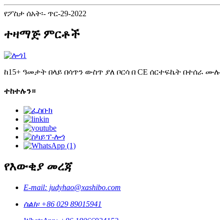
የፖስታ ሰአት፡- ጥር-29-2022
ተዛማጅ ምርቶች
ከ15+ ዓመታት በላይ በሳጥን ውስጥ ያለ ቦርሳ በ CE ሰርተፍኬት በተሰራ
ተከተሉን።
የእውቂያ መረጃ
E-mail: judyhao@xashibo.com
ስልክ፡ +86 029 89015941