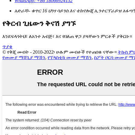
WhatsApp: +86 18066924152
አድራሻ፡- ቁጥር 16 ህንፃ ሳይንስ እና ቴክኖሎጂ ኢንተርፕራይዝ አፋጣኝ 
የቅርብ ጊዜውን ቅናሽ ያግኙ
እንደፍላጎትህ፣ ለአንተ አብጅ፣ እና የበለጠ ዋጋ ያላቸውን ምርቶች ያቅርቡ።
ጥያቄ
© የቅጂ መብት - 2010-2022፡ ሁሉም መብቶች የተጠበቁ ናቸው።
ትኩስ ም
የመሙያ ማሸጊያ ማሽን
,
የፕላስቲክ መሙያ ማሽን
,
ስፖት ቦርሳ መሙያ ማ