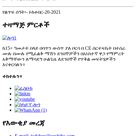
የልጥፍ ሰዓት፡- ኦክቶበር-20-2021
ተዛማጅ ምርቶች
ከ15+ ዓመታት በላይ በሳጥን ውስጥ ያለ ቦርሳ በ CE ሰርተፍኬት በተሰራ
ሙሉ በሙሉ የሚፈልቅ ማሽን ደንበኞቻችን በአነስተኛ ዋጋ የማምረት
አቅማቸውን ለማሳደግ ሁልጊዜ ለደንበኞች የጥቅል መፍትሄዎችን
እናቀርባለን።
ተከተሉን።
የእውቂያ መረጃ
E-mail: judyhao@xashibo.com