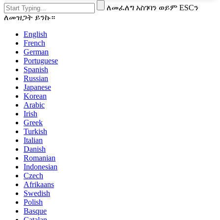
ለመፈለግ አስገባን ወይም ESCን
ለመዝጋት ይንኩ።
English
French
German
Portuguese
Spanish
Russian
Japanese
Korean
Arabic
Irish
Greek
Turkish
Italian
Danish
Romanian
Indonesian
Czech
Afrikaans
Swedish
Polish
Basque
Catalan