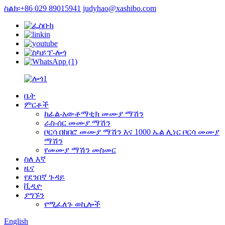
ስልክ፡+86 029 89015941
judyhao@xashibo.com
ቤት
ምርቶች
ከፊል-አውቶማቲክ መሙያ ማሽን
ራስ-ሰር መሙያ ማሽን
ቦርሳ በከበሮ መሙያ ማሽን እና 1000 ኤል ሊነር ቦርሳ መሙያ
ማሽን
የመሙያ ማሽን መስመር
ስለ እኛ
ዜና
የደንበኛ ጉዳይ
ቪዲዮ
ያግኙን
የሚፈለጉ ወኪሎች
English