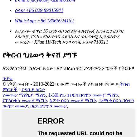
ስልክ፡ +86 029 89015941
WhatsApp: +86 18066924152
አድራሻ፡- ቁጥር 16 ህንፃ ሳይንስ እና ቴክኖሎጂ ኢንተርፕራይዝ
አፋጣኝ ፓርክ። የካኦታንግ ሳይንስ እና ቴክኖሎጂ ኢንዱስትሪ
መሠረት ፣ Xi'an Hi-Tech ዞን። ሻንቺ ቻይና 710311
የቅርብ ጊዜውን ቅናሽ ያግኙ
እንደፍላጎትህ፣ ለአንተ አብጅ፣ እና የበለጠ ዋጋ ያላቸውን ምርቶች ያቅርቡ።
ጥያቄ
© የቅጂ መብት - 2010-2022፡ ሁሉም መብቶች የተጠበቁ ናቸው።
ትኩስ
ምርቶች
-
የጣቢያ ካርታ
የመሙያ ማሸጊያ ማሽን
,
1-30l የቢብ ቦርሳ በሳጥን መሙያ ማሽን
,
የፕላስቲክ መሙያ ማሽን
,
ስፖት ቦርሳ መሙያ ማሽን
,
ጭማቂ ቦርሳ-በሳጥን
ውስጥ መሙያ
,
ቦርሳ በሣጥን መሙያ
,