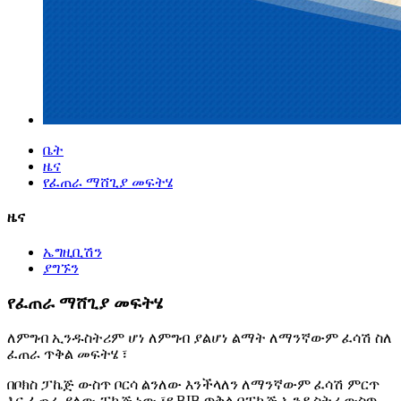
ቤት
ዜና
የፈጠራ ማሸጊያ መፍትሄ
ዜና
ኤግዚቢሽን
ያግኙን
የፈጠራ ማሸጊያ መፍትሄ
ለምግብ ኢንዱስትሪም ሆነ ለምግብ ያልሆነ ልማት ለማንኛውም ፈሳሽ ስለ
ፈጠራ ጥቅል መፍትሄ ፣
በቦክስ ፓኬጅ ውስጥ ቦርሳ ልንለው እንችላለን ለማንኛውም ፈሳሽ ምርጥ
እና ፈጠራ ያለው ፓኬጅ ነው ፣የ BIB ጥቅል በፓኬጅ ኢንዱስትሪ ውስጥ