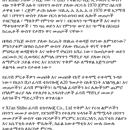
ብዙ ጥቅሞች አሉት ፣በሳጥን ውስጥ ያለው ቦርሳ ከ 1970 ጀምሮ በፈሳሽ
ታዋቂ ነው ፣ ረጅም ታሪክ አለው ፣በእ.ኤ.አ. እ.ኤ.አ. በ 1970 ዎቹ አጋማሽ
ላይ ፣ በሣጥን ውስጥ ያለው ቦርሳ ጽንሰ-ሀሳብ ወደ ሌሎች መጠጦች
ተዘርግቷል ፣ ማለትም የምንጭ ውሃ ፣ ብርቱካን ጭማቂዎች እና ወይን
ማቀዝቀዣዎች ፣ ግን ዛሬ ወይን እና የምንጭ ውሃ እና ጭማቂ በእነዚህ
ከረጢቶች ውስጥ የታሸጉ ዋና መጠጦች ናቸው።
በቦክስ ፓኬጅ ውስጥ ያለው ከረጢት የበለጠ ተወዳጅ የሆነው ለምንድነው?
ምክንያቱም በቦክስ ሲስተም ውስጥ ያለው የከረጢት ዋነኛ ጥቅም
ምህዳራዊ ወዳጃዊነት እና ዝቅተኛ የካርበን አሻራ ነው። ከመስታወት ወይን
ጠርሙስ ጋር ሲወዳደር ለምሳሌ በሣጥን ማሸጊያ ላይ ያለው ቦርሳ
ለማምረት ኃይል ተኮር እና እንደገና ጥቅም ላይ ለማዋል እጅግ በጣም
ቀልጣፋ መሆኑ የታወቀ ነው።
የፈሳሽ ምርቶችዎን መጠበቅ እና መጠበቅ የእኛ ተቀዳሚ ተቀዳሚ ጉዳይ
ነው። የዚአን ሺቦ ፈሳሽ ቴክኖሎጂ ለ20 ዓመታት በአቅኚነት አገልግሏል፣ እና
መጠጦችን፣ ፈሳሽ ምግቦችን፣ ኬሚካል ፈሳሾችን እና ሌሎችንም ጨምሮ
በዓለም ዙሪያ ላሉ የተለያዩ ኢንዱስትሪዎች ፈሳሽ ማሸጊያ መሙያ
እድገቶችን ማድረጋችንን ቀጥለናል።
የ Xi'an Shibo ፈሳሽ ቴክኖሎጂ Co., Ltd ጥቅም እና የሩዝ ልምዶችን
በሳጥን መሙያ ውስጥ, የደንበኞችን የተለያዩ ፍላጎቶች ለማሟላት በሳጥን
መሙያዎች ውስጥ ብዙ ቦርሳዎችን ምርምር እናደርጋለን, አሴፕቲክ ያልሆኑ
እና አሴፕቲክ ሁለት ሞዴሎች, ከፊል አውቶማቲክ እና ሙሉ በሙሉ
አውቶማቲክ ለእርስዎ ምርጫ.