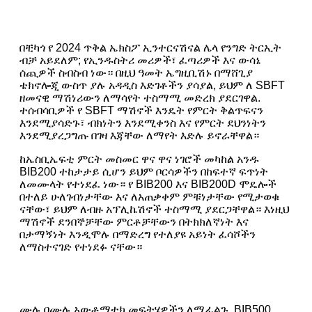
በቺካጎ የ 2024 ጥቅል ኤክስፖ ኢንተርናሽናል ሌላ የንግድ ትርኢት
ብቻ አይደለም; የኢንዱስትሪ መሪዎች፣ ፈጣሪዎች እና ውሳኔ
ሰጪዎች ስብስብ ነው። በዚህ ዓመት ኤግዚቢሽኑ በማሸጊያ
ቴክኖሎጂ ውስጥ ያሉ አዳዲስ እድገቶችን ያሳያል, ይህም ለ SBFT
ዘመናዊ ማሽነሪውን ለማሳየት ተስማሚ መድረክ ያደርገዋል.
ተሰብሳቢዎች የ SBFT ማሽኖች እንዴት የምርት ቅልጥፍናን
እንደሚያሳድጉ፣ ብክነትን እንደሚቀንስ እና የምርት ደህንነትን
እንደሚያረጋግጡ በገዛ እጃቸው ለማየት እድሉ ይኖራቸዋል።
ከኤስቢኤፍቲ ምርት መስመር ዋና ዋና ነገሮች መካከል አንዱ
BIB200 ተከታታይ ሲሆን ይህም ቦርሳዎችን በከፍተኛ ፍጥነት
ለመሙላት የተነደፈ ነው። የ BIB200 እና BIB200D ሞዴሎች
በተለይ ሁለገብነታቸው እና ለአጠቃቀም ምቹነታቸው የሚታወቁ
ናቸው፣ ይህም ለብዙ አፕሊኬሽኖች ተስማሚ ያደርጋቸዋል። እነዚህ
ማሽኖች ደንበኞቻቸው ምርቶቻቸውን በትክክለኛነት እና
በታማኝነት እንዲሞሉ በማድረግ የተለያዩ አይነት ፈሳሾችን
ለማስተናገድ የተነደፉ ናቸው።
ሙሉ በሙሉ አውቶማቲክ መፍትሄዎችን ለሚፈልጉ, BIB500