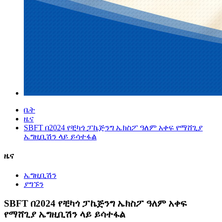
ቤት
ዜና
SBFT በ2024 የቺካጎ ፓኬጅንግ ኤክስፖ ዓለም አቀፍ የማሸጊያ
ኤግዚቢሽን ላይ ይሳተፋል
ዜና
ኤግዚቢሽን
ያግኙን
SBFT በ2024 የቺካጎ ፓኬጅንግ ኤክስፖ ዓለም አቀፍ
የማሸጊያ ኤግዚቢሽን ላይ ይሳተፋል