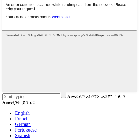
ለመፈለግ አስገባን ወይም ESCን
ለመዝጋት ይንኩ።
English
French
German
Portuguese
Spanish