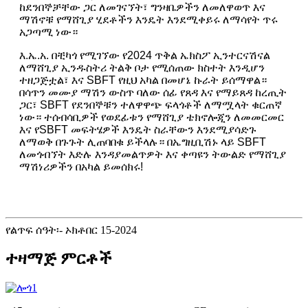
ከደንበኞቻቸው ጋር ለመገናኘት፣ ግንዛቤዎችን ለመለዋወጥ እና
ማሽኖቹ የማሸጊያ ሂደቶችን እንዴት እንደሚቀይሩ ለማሳየት ጥሩ
አጋጣሚ ነው።
እ.ኤ.አ. በቺካጎ የሚገኘው የ2024 ጥቅል ኤክስፖ ኢንተርናሽናል
ለማሸጊያ ኢንዱስትሪ ትልቅ ቦታ የሚሰጠው ክስተት እንዲሆን
ተዘጋጅቷል፣ እና SBFT የዚህ አካል በመሆኔ ኩራት ይሰማዋል።
በሳጥን መሙያ ማሽን ውስጥ ባለው ሰፊ የጸዳ እና የማይጸዳ ከረጢት
ጋር፣ SBFT የደንበኞቹን ተለዋዋጭ ፍላጎቶች ለማሟላት ቁርጠኛ
ነው። ተሰብሳቢዎች የወደፊቱን የማሸጊያ ቴክኖሎጂን ለመመርመር
እና የSBFT መፍትሄዎች እንዴት ስራቸውን እንደሚያሳድጉ
ለማወቅ በጉጉት ሊጠባበቁ ይችላሉ። በኤግዚቢሽኑ ላይ SBFT
ለመጎብኘት እድሉ እንዳያመልጥዎት እና ቀጣዩን ትውልድ የማሸጊያ
ማሽነሪዎችን በአካል ይመሰክሩ!
የልጥፍ ሰዓት፡- ኦክቶበር 15-2024
ተዛማጅ ምርቶች