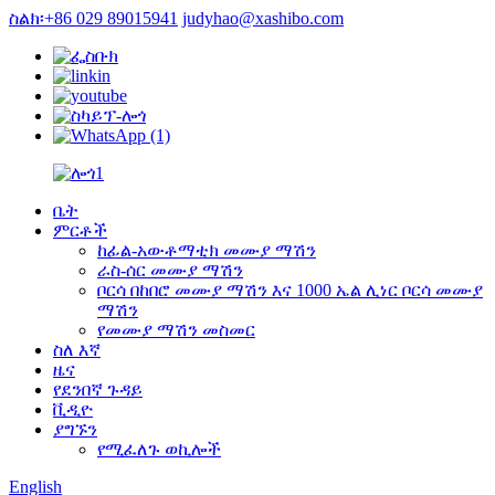
ስልክ፡+86 029 89015941
judyhao@xashibo.com
ቤት
ምርቶች
ከፊል-አውቶማቲክ መሙያ ማሽን
ራስ-ሰር መሙያ ማሽን
ቦርሳ በከበሮ መሙያ ማሽን እና 1000 ኤል ሊነር ቦርሳ መሙያ
ማሽን
የመሙያ ማሽን መስመር
ስለ እኛ
ዜና
የደንበኛ ጉዳይ
ቪዲዮ
ያግኙን
የሚፈለጉ ወኪሎች
English