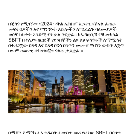
በቺካጎ የሚገኘው የ2024 ጥቅል ኤክስፖ ኢንተርናሽናል ፈጠራ
መፍትሄዎችን እና የግንኙነት እድሎችን ለሚፈልጉ ባለሙያዎች
ወሳኝ ክስተት እንደሚሆን ቃል ገብቷል። ከኤግዚቢሽኖቹ መካከል
SBFT በተለያዩ ዘርፎች የደንበኞችን ልዩ ልዩ ፍላጎቶች ለማሟላት
በተዘጋጀው በጸዳ እና በጸዳ ቦርሳ በሳጥን መሙያ ማሽን ውስጥ እጅግ
በጣም ዘመናዊ ቴክኖሎጂን ጎልቶ ታይቷል ።
በማሸጊያ ማሽነሪ ኢንዱስትሪ ውስጥ መሪ የሆነው SBFT በሳጥን