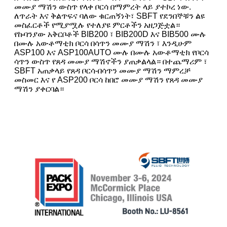
መሙያ ማሽን ውስጥ የላቀ ቦርሳ በማምረት ላይ ያተኮረ ነው.
ለጥራት እና ቅልጥፍና ባለው ቁርጠኝነት፣ SBFT የደንበኞቹን ልዩ
መስፈርቶች የሚያሟሉ የተለያዩ ምርቶችን አዘጋጅቷል።
የኩባንያው አቅርቦቶች BIB200 ፣ BIB200D እና BIB500 ሙሉ
በሙሉ አውቶማቲክ ቦርሳ በሳጥን መሙያ ማሽን ፣ እንዲሁም
ASP100 እና ASP100AUTO ሙሉ በሙሉ አውቶማቲክ የቦርሳ
ሳጥን ውስጥ የጸዳ መሙያ ማሽኖችን ያጠቃልላል። በተጨማሪም ፣
SBFT አጠቃላይ የጸዳ ቦርሳ-በሳጥን መሙያ ማሽን ማምረቻ
መስመር እና የ ASP200 ቦርሳ ከበሮ መሙያ ማሽን የጸዳ መሙያ
ማሽን ያቀርባል።