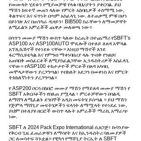
የመሙላት ሂደቱን የሚያመቻቹ የላቁ ባህሪያትን ያቀርባል. ይህ
ማሽን ከፍተኛ መጠን ላለው የምርት አከባቢዎች ተስማሚ ነው,
ቅልጥፍና እና ፍጥነት በጣም አስፈላጊ ነው. ለተጠቃሚ ምቹ በሆነ
በይነገጽ እና በጠንካራ ዲዛይን፣ BIB500 ስራቸውን ለማመቻቸት
ለሚፈልጉ አምራቾች ጨዋታ መለወጫ ነው።
በሳጥን መሙያ ማሽን ውስጥ ካለው ከረጢት በተጨማሪ የSBFT's
ASP100 እና ASP100AUTO ሞዴሎች በተለይ ለጸዳ አሞላል
አፕሊኬሽኖች የተነደፉ ናቸው። እነዚህ ማሽኖች እንደ
ፋርማሲዩቲካል እና የምግብ ማቀነባበሪያ ላሉ ጥብቅ የንፅህና
አጠባበቅ መስፈርቶች ለሚያስፈልጋቸው ኢንዱስትሪዎች አስፈላጊ
ናቸው። የASP100 ተከታታዮች ምርቶች በጸዳ አካባቢ
መሞላታቸውን ያረጋግጣል፣ የብክለት አደጋን በመቀነስ እና የምርት
ትክክለኛነትን ያረጋግጣል።
የ ASP200 ቦርሳ በከበሮ መሙያ ማሽን የማይጸዳ መሙያ ማሽን የ
SBFT አቅርቦቶችን የበለጠ ያሟላል ፣ ምርቶቻቸውን በባልዲ
ለማሸግ ለሚፈልጉ ደንበኞች አዲስ መፍትሄ ይሰጣል ። ይህ ማሽን
የጅምላ ማሸጊያ መፍትሄዎችን ፍላጎት ለማሟላት የተነደፈ ነው,
ይህም በተለያዩ ዘርፎች ውስጥ ላሉት አምራቾች ማራኪ አማራጭ
ነው.
SBFT ለ 2024 Pack Expo International ሲዘጋጅ፣ ኩባንያው
የቅርብ ጊዜ ፈጠራዎቹን ለማሳየት እና ከኢንዱስትሪ ባለሙያዎች
ጋር ለመሳተፍ ጓጉቷል። የቺካጎ የማሸጊያ ትርኢት ለ SBFT