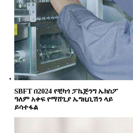
SBFT በ2024 የቺካጎ ፓኬጅንግ ኤክስፖ
ዓለም አቀፍ የማሸጊያ ኤግዚቢሽን ላይ
ይሳተፋል