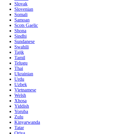
Slovak
Slovenian
Somali
Samoan
Scots Gaelic
Shona
Sindhi
Sundanese
Swahili
Tajik
Tamil
Telugu
Thai
Ukrainian
Urdu
Uzbek
Vietnamese
Welsh
Xhosa
Yiddish
Yoruba
Zulu
Kinyarwanda
Tatar
Oriya