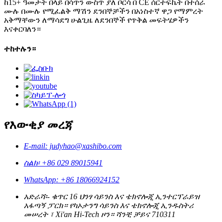
ከ15+ ዓመታት በላይ በሳጥን ውስጥ ያለ ቦርሳ በ CE ሰርተፍኬት በተሰራ
ሙሉ በሙሉ የሚፈልቅ ማሽን ደንበኞቻችን በአነስተኛ ዋጋ የማምረት
አቅማቸውን ለማሳደግ ሁልጊዜ ለደንበኞች የጥቅል መፍትሄዎችን
እናቀርባለን።
ተከተሉን።
የእውቂያ መረጃ
E-mail: judyhao@xashibo.com
ስልክ፡ +86 029 89015941
WhatsApp: +86 18066924152
አድራሻ፡- ቁጥር 16 ህንፃ ሳይንስ እና ቴክኖሎጂ ኢንተርፕራይዝ
አፋጣኝ ፓርክ። የካኦታንግ ሳይንስ እና ቴክኖሎጂ ኢንዱስትሪ
መሠረት ፣ Xi'an Hi-Tech ዞን። ሻንቺ ቻይና 710311