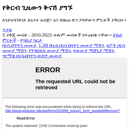
የቅርብ ጊዜውን ቅናሽ ያግኙ
እንደፍላጎትህ፣ ለአንተ አብጅ፣ እና የበለጠ ዋጋ ያላቸውን ምርቶች ያቅርቡ።
ጥያቄ
© የቅጂ መብት - 2010-2022፡ ሁሉም መብቶች የተጠበቁ ናቸው።
ትኩስ
ምርቶች
-
የጣቢያ ካርታ
ቦርሳ በሣጥን መሙያ
,
1-30l የቢብ ቦርሳ በሳጥን መሙያ ማሽን
,
ስፖት ቦርሳ
መሙያ ማሽን
,
የፕላስቲክ መሙያ ማሽን
,
የመሙያ ማሸጊያ ማሽን
,
ጭማቂ ቦርሳ-በሳጥን ውስጥ መሙያ
,