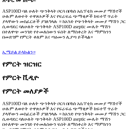
አጭር መግለጫ፡-
ASP100D ባለ ሁለት ጭንቅላት ቦርሳ በቦክስ አሴፕቲክ መሙያ ማሽኖች
ሁሉም ለወተት ተዋጽኦዎች እና የፍራፍሬ ጭማቂዎች ከፍተኛ ጥራት
ያላቸውን መስፈርቶች ያገለግላሉ ። ከአንድ የጭንቅላት መሙያ ማሽን ጋር
ሲወዳደር ባለሁለት ጭንቅላት ASP100D aseptic ሙሌት ማሽን
በተለዋጭ መንገድ የተመለሰውን ፍሰት ለማስቀረት እና ማምከንን
በመድገም የምርት ቀለም እና ጣዕሙን ሊያጣ ይችላል።
ኢሜይል ይላኩልን።
የምርት ዝርዝር
የምርት ቪዲዮ
የምርት መለያዎች
ASP100D ባለ ሁለት ጭንቅላት ቦርሳ በቦክስ አሴፕቲክ መሙያ ማሽኖች
ሁሉም ለወተት ተዋጽኦዎች እና የፍራፍሬ ጭማቂዎች ከፍተኛ ጥራት
ያላቸውን መስፈርቶች ያገለግላሉ ። ከአንድ የጭንቅላት መሙያ ማሽን ጋር
ሲወዳደር ባለሁለት ጭንቅላት ASP100D aseptic ሙሌት ማሽን
በተለዋጭ መንገድ የተመለሰውን ፍሰት ለማስቀረት እና ማምከንን