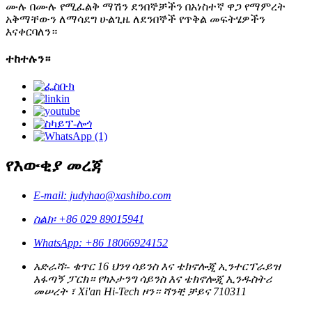
ሙሉ በሙሉ የሚፈልቅ ማሽን ደንበኞቻችን በአነስተኛ ዋጋ የማምረት
አቅማቸውን ለማሳደግ ሁልጊዜ ለደንበኞች የጥቅል መፍትሄዎችን
እናቀርባለን።
ተከተሉን።
የእውቂያ መረጃ
E-mail: judyhao@xashibo.com
ስልክ፡ +86 029 89015941
WhatsApp: +86 18066924152
አድራሻ፡- ቁጥር 16 ህንፃ ሳይንስ እና ቴክኖሎጂ ኢንተርፕራይዝ
አፋጣኝ ፓርክ። የካኦታንግ ሳይንስ እና ቴክኖሎጂ ኢንዱስትሪ
መሠረት ፣ Xi'an Hi-Tech ዞን። ሻንቺ ቻይና 710311