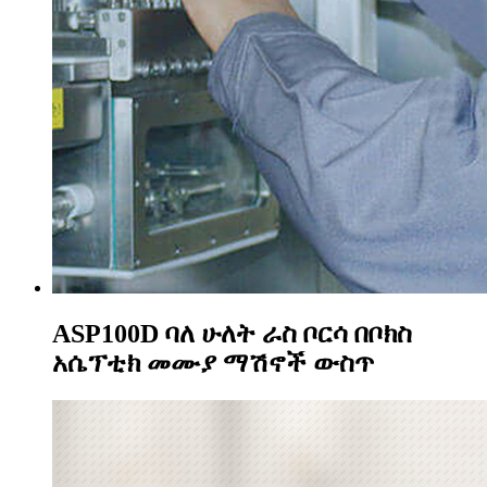
ASP100D ባለ ሁለት ራስ ቦርሳ በቦክስ
አሴፕቲክ መሙያ ማሽኖች ውስጥ