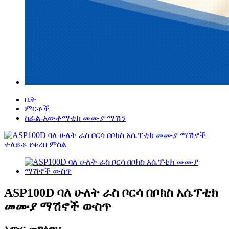
ቤት
ምርቶች
ከፊል-አውቶማቲክ መሙያ ማሽን
ASP100D ባለ ሁለት ራስ ቦርሳ በቦክስ አሴፕቲክ
መሙያ ማሽኖች ውስጥ