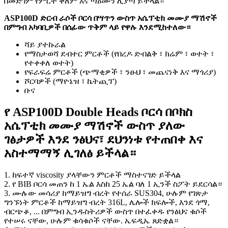
በመድገም የምርት ቀለም እና ጣዕሙን ሊያጣ ይችላል።
ASP100D ድርብ ራሶች ቦርሳ በሣጥን ውስጥ አሴፕቲክ መሙያ ማሽኖች
በምግብ አካባቢዎች በሰፊው ጥቅም ላይ የዋሉ እንደሚከተለው።
ሻይ ያተኩራል
የማስታወሻ ደብተር ምርቶች (የበረዶ ድብልቅ ፣ ክሬም ፣ ወተት ፣
የተቀቀለ ወተት)
የፍራፍሬ ምርቶች (ጭማቂዎች ፣ ንፁህ ፣ መጨናነቅ እና ማጎሪያ)
ሾርባዎች (ማዮኔዝ ፣ ኬትጪፕ)
ቡና
የ ASP100D Double Heads ቦርሳ በቦክስ
አሴፕቲክ መሙያ ማሽኖች ውስጥ ያለው
ገፅታዎች እንደ ንፅህና፣ ደህንነቱ የተጠበቀ እና
አስተማማኝ ሊገለፅ ይችላል።
1. ከፍተኛ viscosity ያላቸውን ምርቶች ማስተናገድ ይችላል
2. የ BIB ቦርሳ መጠን ከ 1 ኤል እስከ 25 ኤል ባለ 1 ኢንች ስፖት ይደርሳል።
3. ሙሉው መሳሪያ ከማይዝግ ብረት የተሰራ SUS304, ሁሉም የገጽታ
ግንኙነት ምርቶች ከማይዝግ ብረት 316L, ሌሎች ክፍሎች, እንደ ጎማ,
ብርጭቆ, ... በምግብ ኢንዱስትሪዎች ውስጥ በተፈቀዱ የንፅህና ቁሶች
የተሠሩ ናቸው, ሁሉም ቁሳቁሶች ናቸው. ኤፍዲኤ ጸድቋል።