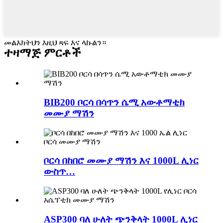
መልእክትህን እዚህ ጻፍ እና ላኩልን።
ተዛማጅ ምርቶች
BIB200 ቦርሳ በሳጥን ሴሚ አውቶማቲክ
መሙያ ማሽን
ቦርሳ በከበሮ መሙያ ማሽን እና 1000L ሊነር
ውስጥ…
ASP300 ባለ ሁለት ጭንቅላት 1000L ሊነር