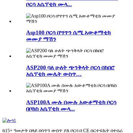
ቦርሳ አሴፕቲክ ሙላ...
Asp100 ቦርሳ በሣጥን ሴሚ አውቶማቲክ
መሙያ ማሽን
ASP200 ባለ ሁለት ጭንቅላት ቦርሳ በከበሮ
አሴፕቲክ ሙሌት ውስጥ…
ASP100A ሙሉ በሙሉ አውቶማቲክ ቦርሳ
በቦክስ አሴፕቲክ ሙላ...
ከ15+ ዓመታት በላይ በሳጥን ውስጥ ያለ ቦርሳ በ CE ሰርተፍኬት በተሰራ