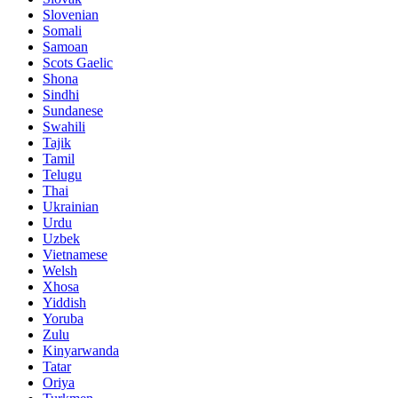
Slovenian
Somali
Samoan
Scots Gaelic
Shona
Sindhi
Sundanese
Swahili
Tajik
Tamil
Telugu
Thai
Ukrainian
Urdu
Uzbek
Vietnamese
Welsh
Xhosa
Yiddish
Yoruba
Zulu
Kinyarwanda
Tatar
Oriya