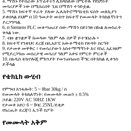
4. ማሽኑ የተሰራው ኦፕሬተሩን ሊከላከለው በሚችሉ የደህንነት
መሳሪያዎች ነው በሚሰራበት ጊዜ በማሽን ተጎድቷል.
5. ማሽኑ ከፍተኛ ጥራት ያለው ኤሌክትሮማግኔቲክ ፍሰት መለኪያን
ይቀበላል ይህም በ 10 ዓመታት ውስጥ ከፍተኛ የመሙላት ትክክለኛነትን
ያረጋግጣል.
6. በ Siemens PLC መቆጣጠሪያ ሰው-ማሽን በይነገጽ በኩል ለመስራት
ቀላል ነው.
7. ብዙ ቋንቋዎች ከመላው ዓለም ላሉ ሰዎች ይተገበራሉ።
8. ከፍተኛ የንጽህና ደረጃ በሲአይፒ አውቶማቲክ የጽዳት ስርዓት
9. የታመቀ መዋቅር ፣ የመሳሪያውን አስተማማኝነት እና የስራ አፈፃፀም
የሚያረጋግጡ መሰረታዊ መሳሪያ ዓለም አቀፍ የምርት ምርቶች
10. በአዲስ ቴክኖሎጂ ምክንያት የመንጠባጠብ ችግር በትክክል ሊቀንስ
ይችላል
የቴክኒክ ውሂብ
የምግብ እንፋሎት: 5 ~ 8bar 30kg / ሰ
የመሙላት ትክክለኛነት: የመሙላት መጠን ± 0.5%
ኃይል: 220V AC 50HZ 1KW
የታመቀ አየር፡ 6 ~ 8ባር 25NL/ደቂቃ
የከረጢት ደረጃ፡1 ኢንች ስፖት
የመሙላት አቅም