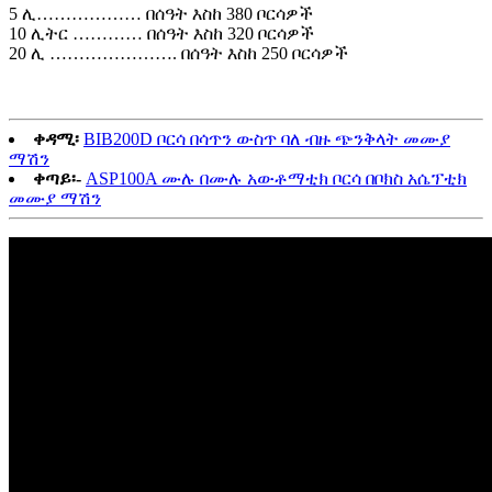
5 ሊ……………… በሰዓት እስከ 380 ቦርሳዎች
10 ሊትር ………… በሰዓት እስከ 320 ቦርሳዎች
20 ሊ …………………. በሰዓት እስከ 250 ቦርሳዎች
ቀዳሚ፡
BIB200D ቦርሳ በሳጥን ውስጥ ባለ ብዙ ጭንቅላት መሙያ
ማሽን
ቀጣይ፡-
ASP100A ሙሉ በሙሉ አውቶማቲክ ቦርሳ በቦክስ አሴፕቲክ
መሙያ ማሽን