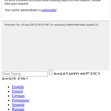
ለመፈለግ አስገባን ወይም ESCን
ለመዝጋት ይንኩ።
English
French
German
Portuguese
Spanish
Russian