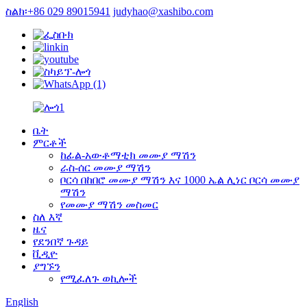
ስልክ፡+86 029 89015941
judyhao@xashibo.com
ቤት
ምርቶች
ከፊል-አውቶማቲክ መሙያ ማሽን
ራስ-ሰር መሙያ ማሽን
ቦርሳ በከበሮ መሙያ ማሽን እና 1000 ኤል ሊነር ቦርሳ መሙያ
ማሽን
የመሙያ ማሽን መስመር
ስለ እኛ
ዜና
የደንበኛ ጉዳይ
ቪዲዮ
ያግኙን
የሚፈለጉ ወኪሎች
English