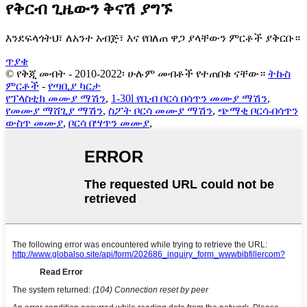
የቅርብ ጊዜውን ቅናሽ ያግኙ
እንደፍላጎትህ፣ ለአንተ አብጅ፣ እና የበለጠ ዋጋ ያላቸውን ምርቶች ያቅርቡ።
ጥያቄ
© የቅጂ መብት - 2010-2022፡ ሁሉም መብቶች የተጠበቁ ናቸው።
ትኩስ
ምርቶች
-
የጣቢያ ካርታ
የፕላስቲክ መሙያ ማሽን
,
1-30l የቢብ ቦርሳ በሳጥን መሙያ ማሽን
,
የመሙያ ማሸጊያ ማሽን
,
ስፖት ቦርሳ መሙያ ማሽን
,
ጭማቂ ቦርሳ-በሳጥን
ውስጥ መሙያ
,
ቦርሳ በሣጥን መሙያ
,